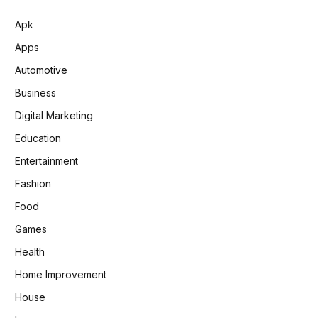
Apk
Apps
Automotive
Business
Digital Marketing
Education
Entertainment
Fashion
Food
Games
Health
Home Improvement
House