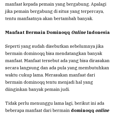
manfaat kepada pemain yang bergabung. Apalagi
jika pemain bergabung di situs yang terpercaya,
tentu manfaatnya akan bertambah banyak.
Manfaat Bermain Dominoqq
Online
Indonesia
Seperti yang sudah disebutkan sebelumnya jika
bermain dominoqq bisa mendatangkan banyak
manfaat. Manfaat tersebut ada yang bisa dirasakan
secara langsung dan ada pula yang membutuhkan
waktu cukup lama. Merasakan manfaat dari
bermain dominoqq tentu menjadi hal yang
diinginkan banyak pemain judi.
Tidak perlu menunggu lama lagi, berikut ini ada
beberapa manfaat dari bermain
dominoqq
online